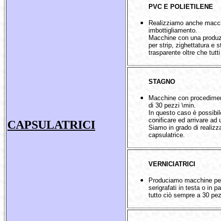
PVC E POLIETILENE
Realizziamo anche macchi
imbottigliamento.
Macchine con una produzi
per strip, zighettatura e 
trasparente oltre che tutti 
STAGNO
Macchine con procediment
di 30 pezzi \min.
In questo caso è possibile
conificare ed arrivare ad
CAPSULATRICI
Siamo in grado di realizz
capsulatrice.
VERNICIATRICI
Produciamo macchine per l
serigrafati in testa o in p
tutto ciò sempre a 30 pez