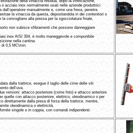
estrazione della vinaccia residua, dopo la vinificazione,
a o acciaio inox normalmente usati nelle aziende produttrici.
 dall’operatore manualmente e, come una fresa, penetra
 estrae la vinaccia da questa, depositandola in dei contenitori o
la convogliano alla pressa per la sgocciolatura finale,
rasporto non subisce sfibramenti che possono danneggiare
ciaio inox AISI 304, è molto maneggevole e componibile
sizione nella cantina.
 di 0,5 MC\min.
 dalla trattrice, esegue il taglio delle cime delle viti
mento dell’uva.
ue versioni: attacco posteriore (come foto) e attacco anteriore.
r quelle con attacco posteriore, elettrico, oleodinamico o per
 direttamente dalla presa di forza della trattrice, mentre,
ramite oleodinamica o elettricità.
ornite singole o in coppia, con comandi indipendenti.