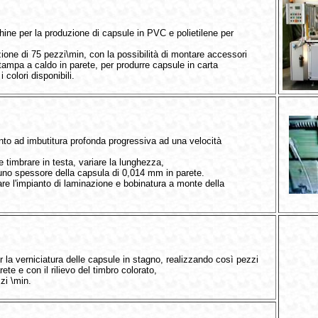
ne per la produzione di capsule in PVC e polietilene per
one di 75 pezzi\min, con la possibilità di montare accessori
stampa a caldo in parete, per produrre capsule in carta
i colori disponibili.
o ad imbutitura profonda progressiva ad una velocità
 timbrare in testa, variare la lunghezza,
 uno spessore della capsula di 0,014 mm in parete.
are l'impianto di laminazione e bobinatura a monte della
a verniciatura delle capsule in stagno, realizzando così pezzi
arete e con il rilievo del timbro colorato,
zi \min.