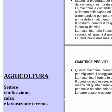
Macchina brevettata per l’
dai contenitori in muratur
La macchina è comandata
all’interno della vasca ed
alimentando le pompe che 
prima dello smaltimento.
Il prodotto, durante il t
la qualità del vino.
La macchina, tutta in ac
secondo gli spazi a dispo
La produzione massima è
CIMATRICE PER VITI
Questa macchina, comandata
per migliorare il soleggia
AGRICOLTURA
La macchina è fornita in d
Il comando può essere, pe
mezzo del giunto cardanico
Settore
per quelle anteriori solo t
vinificazione,
Le barre possono essere f
colza
e lavorazione terreno.