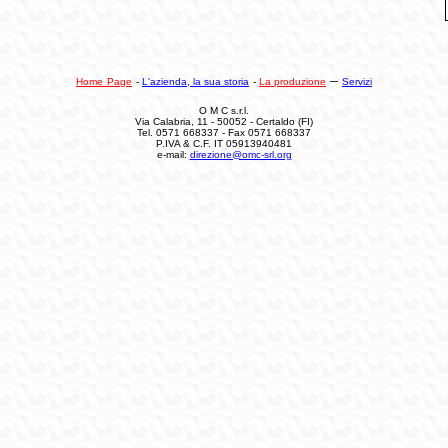
–
Home
Page
-
L'azienda, la sua storia
-
La produzione
Servizi
O M C s.r.l.
Via Calabria, 11 - 50052 - Certaldo (FI)
Tel.
0571 668337 - Fax 0571 668337
P.IVA & C.F. IT 05913940481
e-mail:
direzione@omc-srl.org